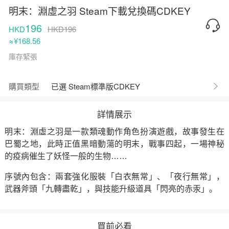
明末：淵虛之羽 Steam下載兌換碼CDKEY
196
HKD
HKD196
≈¥168.56
庫存緊張
購買類型
已選 Steam標準版CDKEY
詳情展示
明末：淵虛之羽是一款類魂動作角色扮演遊戲，故事發生在
巴蜀之地，此時正值黑暗動蕩的明末，戰事四起，一場神秘
的疫病催生了妖怪一般的生物……
序號內包含：兩套強化服裝「白衣無常」、「夜行無常」，
武器斧頭「九轉盡乾」，與技能升級道具「閃亮的赤汞」。
買前必看