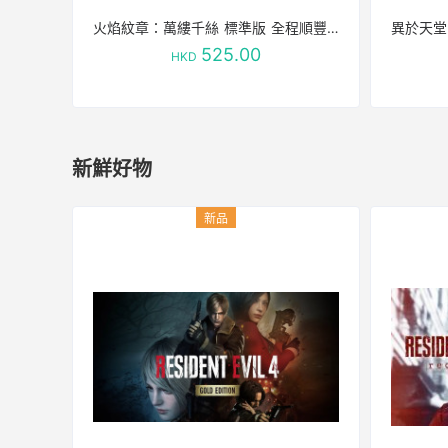
火焰紋章：萬縷千絲 標準版 全程順豐 包郵不包稅 稅費到付
525.00
HKD
新鮮好物