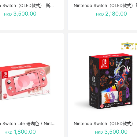
Nintendo Switch（OLED款式） 斯普拉遁 3版主機
3,500.00
2,180.00
HKD
HKD
Nintendo Switch Lite 珊瑚色 / Nintendo Switch Lite Coral
1,800.00
3,500.00
HKD
HKD