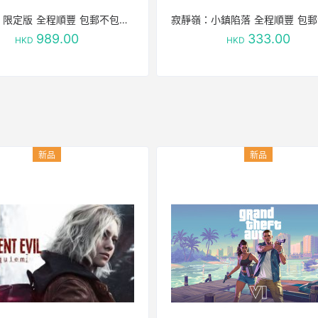
異於天堂 限定版 全程順豐 包郵不包稅 稅費到付
寂靜嶺：小鎮陷落 全程順豐 包
989.00
333.00
HKD
HKD